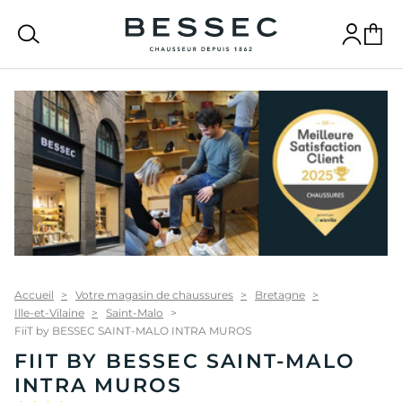
bessec-chaussures
Recherche
Connexion
Panier
Accueil
Votre magasin de chaussures
Bretagne
Ille-et-Vilaine
Saint-Malo
FiiT by BESSEC SAINT-MALO INTRA MUROS
FIIT BY BESSEC SAINT-MALO
INTRA MUROS