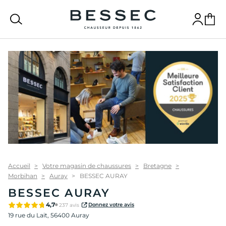
bessec-chaussures
Recherche
Connexion
Panier
Accueil
Votre magasin de chaussures
Bretagne
Morbihan
Auray
BESSEC AURAY
BESSEC AURAY
4,7
Donnez votre avis
237 avis
19 rue du Lait,
56400 Auray