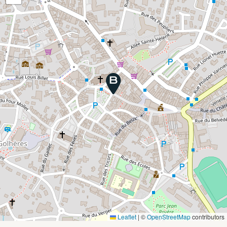
Leaflet
|
©
OpenStreetMap
contributors