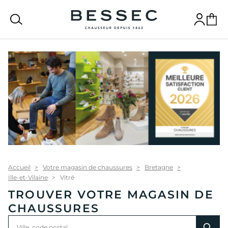
bessec-chaussures
Recherche
Connexion
Panier
Accueil
Votre magasin de chaussures
Bretagne
Ille-et-Vilaine
Vitré
TROUVER VOTRE MAGASIN DE
CHAUSSURES
Rechercher
Veuillez
0
un
renseigner
résultat(s)