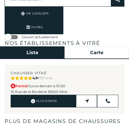
établissement
une
trouvé(s)
adresse
ME LOCALISER
FILTRES
Ouvert actuellement
NOS ÉTABLISSEMENTS À VITRÉ
Liste
Carte
CHAUSSER VITRÉ
4,9
107 avis
Fermé
Ouvre demain à 10:00
10 Rue de la Borderie 35500 Vitré
PLUS D'INFOS
PLUS DE MAGASINS DE CHAUSSURES