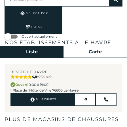
établissement
une
trouvé(s)
adresse
ME LOCALISER
FILTRES
Ouvert actuellement
NOS ÉTABLISSEMENTS À LE HAVRE
Liste
Carte
BESSEC LE HAVRE
4,8
234 avis
Ouvert
10:00 à 19:00
1 Place de l'Hôtel de Ville 76600 Le Havre
PLUS D'INFOS
PLUS DE MAGASINS DE CHAUSSURES