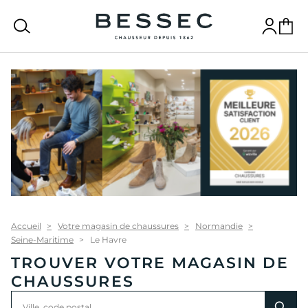
bessec-chaussures
Recherche
Connexion
Panier
Accueil
Votre magasin de chaussures
Normandie
Seine-Maritime
Le Havre
TROUVER VOTRE MAGASIN DE
CHAUSSURES
Rechercher
Veuillez
0
un
renseigner
résultat(s)